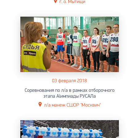
г. о. Мытищи
03 февраля 2018
Соревнования по л/а в рамках отборочного
этапа Аlимпиады РУСАЛа
л/а манеж СШОР "Москвич"