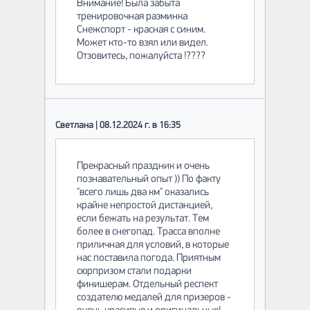
Внимание! Была забыта
тренировочная разминка
Снежспорт - красная с синим.
Может кто-то взял или видел.
Отзовитесь, пожалуйста !????
Светлана | 08.12.2024 г. в 16:35
Прекрасный праздник и очень
познавательный опыт )) По факту
"всего лишь два км" оказались
крайне непростой дистанцией,
если бежать на результат. Тем
более в снегопад. Трасса вполне
приличная для условий, в которые
нас поставила погода. Приятным
сюрпризом стали подарки
финишерам. Отдельный респект
создателю медалей для призеров -