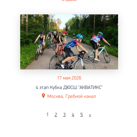
17 мая 2026
4 этап Кубка ДЮСШ "АКВАТИКС"
Москва, Гребной канал
1
2
3
4
5
»