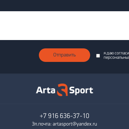
я даю соглас
Отправить
персональны
+7 916
636-37-10
Эл.почта: artasport@yandex.ru