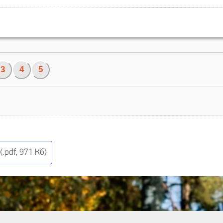
3
4
5
.pdf, 971 Кб)