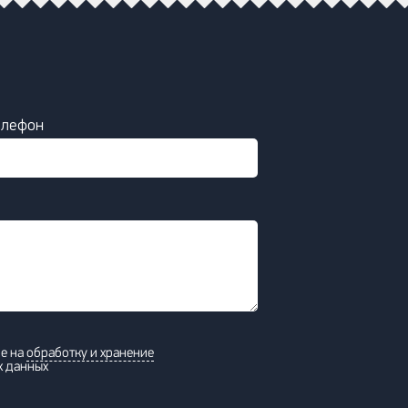
елефон
ие на
обработку и хранение
х данных