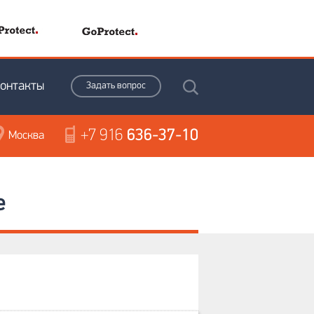
онтакты
Задать вопрос
+7 916
636-37-10
Москва
e