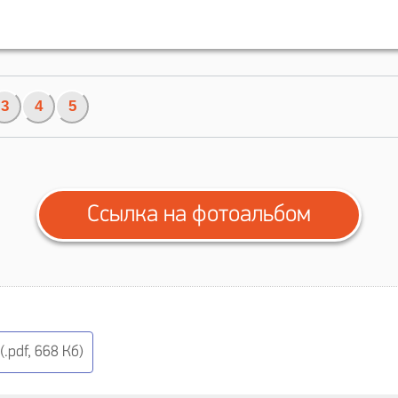
3
4
5
Ссылка на фотоальбом
.pdf, 668 Кб)