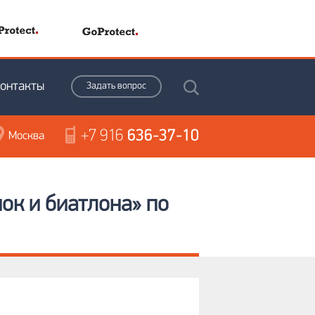
онтакты
Задать вопрос
+7 916
636-37-10
Москва
ок и биатлона» по