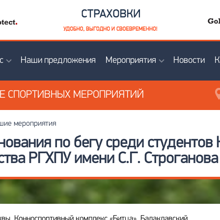
с
Наши предложения
Мероприятия
Новости
К
ИЕ
СПОРТИВНЫХ МЕРОПРИЯТИЙ
ие мероприятия
ования по бегу среди студентов
ства РГХПУ имени С.Г. Строганова
квы, Конноспортивный комплекс «Битца», Балаклавский