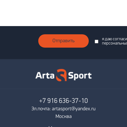
я даю соглас
Отправить
персональны
+7 916
636-37-10
Эл.почта: artasport@yandex.ru
Москва