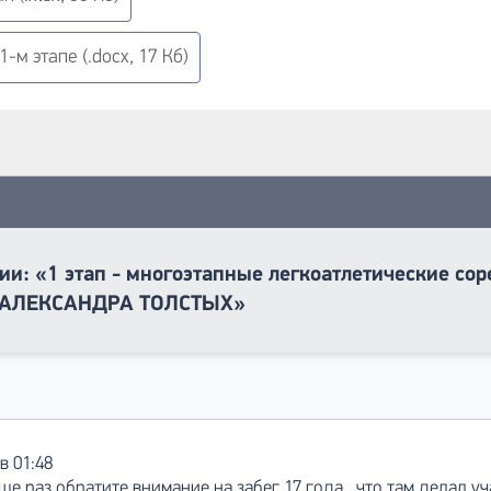
-м этапе (.docx, 17 Кб)
ии: «1 этап - многоэтапные легкоатлетические с
АЛЕКСАНДРА ТОЛСТЫХ»
в 01:48
е раз обратите внимание на забег 17 года , что там делал у