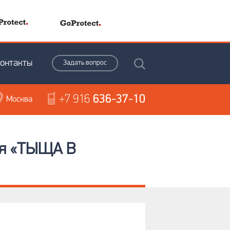
онтакты
Задать вопрос
+7 916
636-37-10
Москва
ния «ТЫЩА В