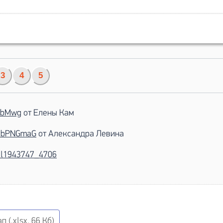
3
4
5
nebMwg
от Елены Кам
/vzbPNGmaG
от Александра Левина
all1943747_4706
 (.xlsx, 66 Кб)