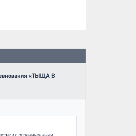
оревнования «ТЫЩА В
частник с ограниченными