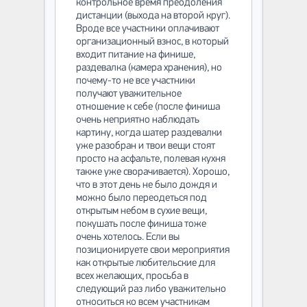
контрольное время преодоления
дистанции (выхода на второй круг).
Вроде все участники оплачивают
организационный взнос, в который
входит питание на финише,
раздевалка (камера хранения), но
почему-то не все участники
получают уважительное
отношение к себе (после финиша
очень неприятно наблюдать
картину, когда шатер раздевалки
уже разобран и твои вещи стоят
просто на асфальте, полевая кухня
также уже сворачивается). Хорошо,
что в этот день не было дождя и
можно было переодеться под
открытым небом в сухие вещи,
покушать после финиша тоже
очень хотелось. Если вы
позиционируете свои мероприятия
как открытые любительские для
всех желающих, просьба в
следующий раз либо уважительно
относиться ко всем участникам