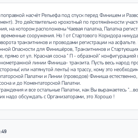
й поправкой насчёт Рельефа под спуск перед Финишем и Раз
омент). Это действительно крохотный по протяжённости участ
я, на котором расположены Чаевая палатка, Палатка регист
 временные сооружения. Но ! от Стартового Коридора никуда
ворота транзитников и проводами регистрации на асфальте. 
енной Опасности для Финишёров, Транзитников и Стартующих
е, прямо от ул. Красная сосна " П - образной" конфигурацией
онометражной линии Финиша- транзита. Пусть весь народ пр
тороны( или натянутой ленты) на трассу, кому это необходимо
таторской Палатки и Линии (проводов) Финиша естественно,
 сосна и до Коментаторской Палатки.
раждения и все остальные Палатки, как Вы выражаетесь "...во
 их надо обсуждать с Организаторами, это Хорошо !
3:49