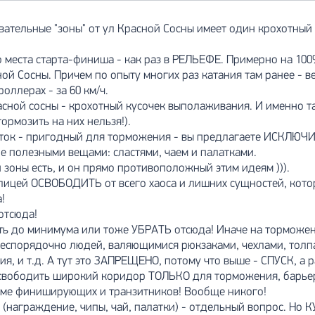
ательные "зоны" от ул Красной Сосны имеет один крохотный )
 места старта-финиша - как раз в РЕЛЬЕФЕ. Примерно на 100%
ной Сосны. Причем по опыту многих раз катания там ранее - в
оллерах - за 60 км/ч.
расной сосны - крохотный кусочек выполаживания. И именно 
тормозить на них нельзя!).
сток - пригодный для торможения - вы предлагаете ИСКЛЮЧ
е полезными вещами: сластями, чаем и палатками.
 зоны есть, и он прямо противоположный этим идеям ))).
улицей ОСВОБОДИТЬ от всего хаоса и лишних сущностей, котор
!
отсюда!
ть до минимума или тоже УБРАТЬ отсюда! Иначе на торможен
беспорядочно людей, валяющимися рюкзаками, чехлами, толп
, и т.д. А тут это ЗАПРЕЩЕНО, потому что выше - СПУСК, а р
освободить широкий коридор ТОЛЬКО для торможения, барьеры
оме финиширующих и транзитников! Вообще никого!
у (награждение, чипы, чай, палатки) - отдельный вопрос. Но 