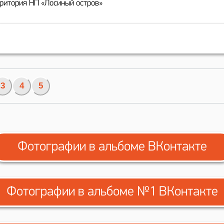
рритория НП «Лосиный остров»
3
4
5
Фотографии в альбоме ВКонтакте
Фотографии в альбоме №1 ВКонтакте