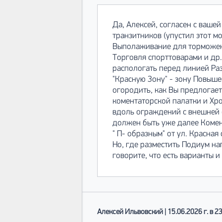
Да, Алексей, согласен с ваше
транзитников (упустил этот м
Выполаживание для торможени
Торговля спорттоварами и др.
распологать перед линией Раз
"Красную Зону" - зону Повыш
огородить, как Вы предлогает
коментаторской палатки и Хр
вдоль ограждений с внешней с
должен быть уже далее Комен
" П- образным" от ул. Красная
Но, где разместить Подиум наг
говорите, что есть варианты и
Алексей Ильвовский | 15.06.2026 г. в 2