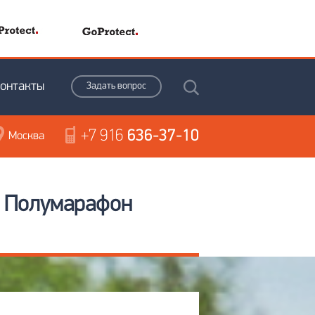
онтакты
Задать вопрос
+7 916
636-37-10
Москва
» Полумарафон