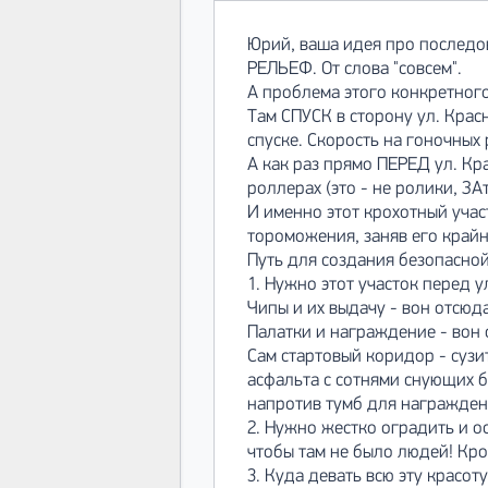
Юрий, ваша идея про последов
РЕЛЬЕФ. От слова "совсем".
А проблема этого конкретного
Там СПУСК в сторону ул. Крас
спуске. Скорость на гоночных р
А как раз прямо ПЕРЕД ул. К
роллерах (это - не ролики, ЗА
И именно этот крохотный уча
тороможения, заняв его крайн
Путь для создания безопасной
1. Нужно этот участок перед 
Чипы и их выдачу - вон отсюда
Палатки и награждение - вон 
Сам стартовый коридор - сузи
асфальта с сотнями снующих 
напротив тумб для награждения
2. Нужно жестко оградить и 
чтобы там не было людей! Кр
3. Куда девать всю эту красот