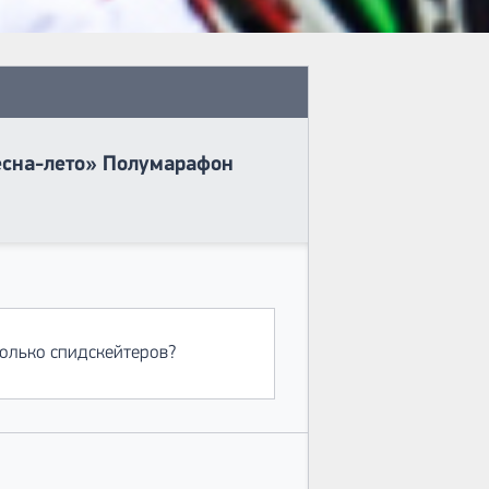
есна-лето» Полумарафон
только спидскейтеров?