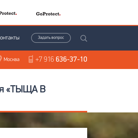
онтакты
Задать вопрос
+7 916
636-37-10
Москва
ния «ТЫЩА В