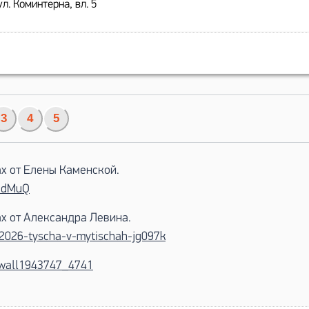
ул. Коминтерна, вл. 5
3
4
5
ах от Елены Каменской.
NJdMuQ
ах от Александра Левина.
6-2026-tyscha-v-mytischah-jg097k
u/wall1943747_4741