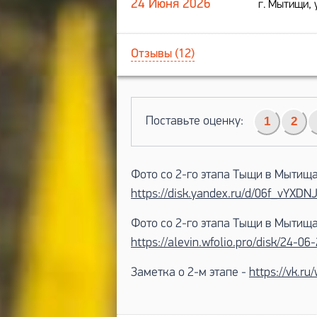
24 Июня 2026
г. Мытищи, 
Отзывы (12)
Поставьте оценку:
1
2
Фото со 2-го этапа Тыщи в Мытищ
https://disk.yandex.ru/d/06f_vYXD
Фото со 2-го этапа Тыщи в Мытищ
https://alevin.wfolio.pro/disk/24-0
Заметка о 2-м этапе -
https://vk.r