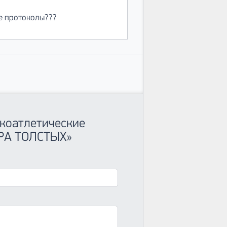
де протоколы???
гкоатлетические
РА ТОЛСТЫХ»