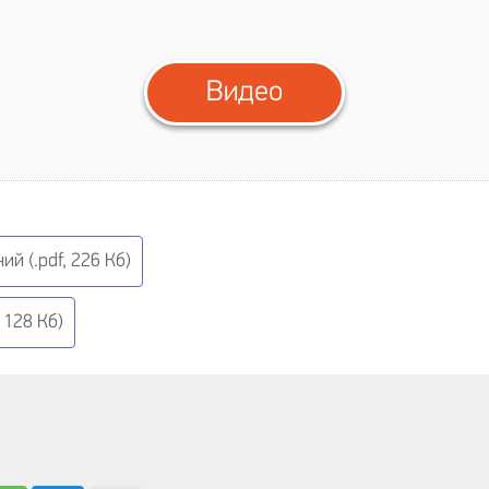
Видео
й (.pdf, 226 Кб)
 128 Кб)