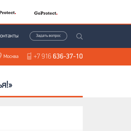
онтакты
Задать вопрос
+7 916
636-37-10
Москва
я!»