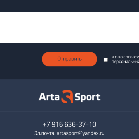
я даю соглас
Отправить
персональны
+7 916
636-37-10
Эл.почта: artasport@yandex.ru