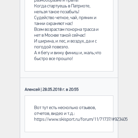
разнообразие и прыть!
Когда стартуешь в Патриоте,
нельзя такое позабыть!
Судейство четкое, чай, пряник и
танки охраняют нас!
Всем возрастам покорна трасса и
нет в Москве такой сейчас!
И ширина, и лес, и воздух, да и с
погодой повезло.
А я бегу и вижу финиш и, жаль,что
быстро все прошло!
Алексей | 28.05.2018 г. в 20:55
Вот тут есть несколько отзывов,
отчетов, видео и т.д.:
https://www.skisport.ru/forum/11/71737/#923405