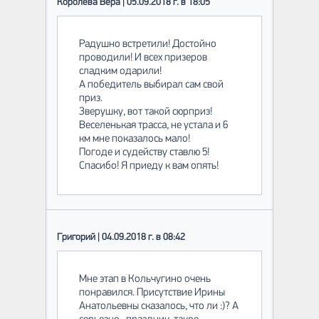
Королева Вера | 05.09.2018 г. в 18:05
Радушно встретили! Достойно
проводили! И всех призеров
сладким одарили!
А победитель выбирал сам свой
приз.
Зверушку, вот такой сюрприз!
Веселенькая трасса, не устала и 6
км мне показалось мало!
Погоде и судейству ставлю 5!
Спасибо! Я приеду к вам опять!
Григорий | 04.09.2018 г. в 08:42
Мне этап в Кольчугино очень
понравился. Присутствие Ирины
Анатольевны сказалось, что ли :)? А