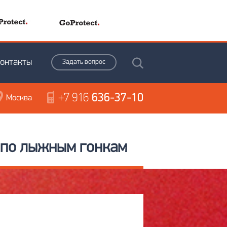
онтакты
Задать вопрос
+7 916
636-37-10
Москва
 по лыжным гонкам