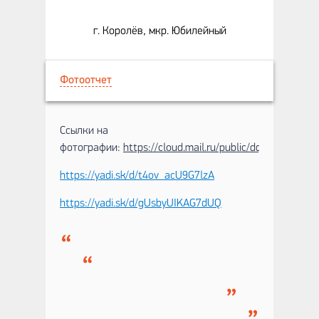
г. Королёв, мкр. Юбилейный
Фотоотчет
Ссылки на
фотографии:
https://cloud.mail.ru/public/dqSJ/3QLEKX
https://yadi.sk/d/t4ov_acU9G7lzA
https://yadi.sk/d/gUsbyUIKAG7dUQ