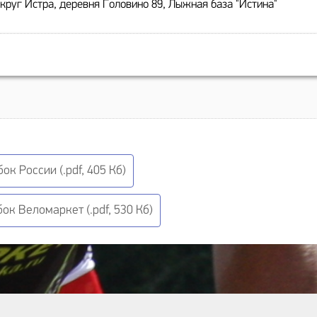
круг Истра, деревня Головино 89, Лыжная база "Истина"
к России (.pdf, 405 Кб)
ок Веломаркет (.pdf, 530 Кб)