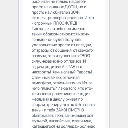
рассчитан не только на детей-
профи из лыжных ДЮСШ, но и
просто на любителей ЗОЖ,
фитнеса, роллеров, роликов. И это
- огромный ПЛЮС ФЛРД!
Так вот, если ребенок именно
таким образом относится к этим
гонкам - он будет получать
удовольствие просто от поездки,
от трассы, от общения, от свежего
воздуха, от выступления в СВОЮ
силу, независимо от призов. И
задача родителей - ТАК его
настроить! Какие слезы? Радость!
Отличный вечер, отличная
атмосфера, отличная гонка! Из-за
чего плакать? Из-за того, что кто-
то из твоих ровесников не ходит
месяцами в школу, живет по
сборам, тренируется по 4-5 часов в
день - и тебя ЗАКОНОМЕРНО
обыгрывает, тебя, занимающегося
музыкой, английским, отличника,
катающегося на роллерах-роликах