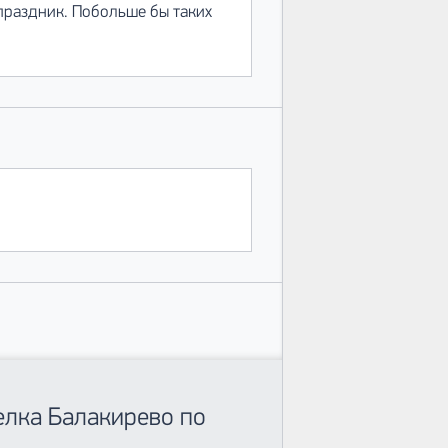
 праздник. Побольше бы таких
елка Балакирево по