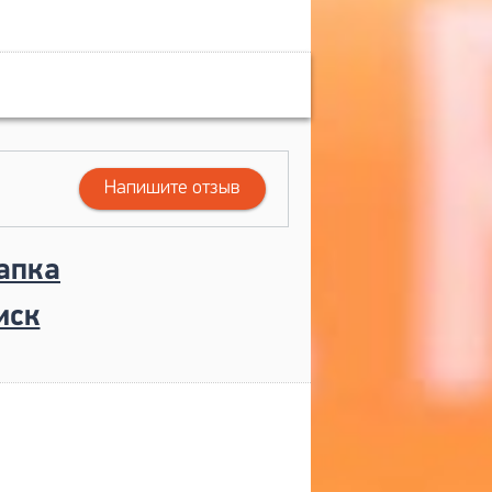
Напишите отзыв
апка
иск