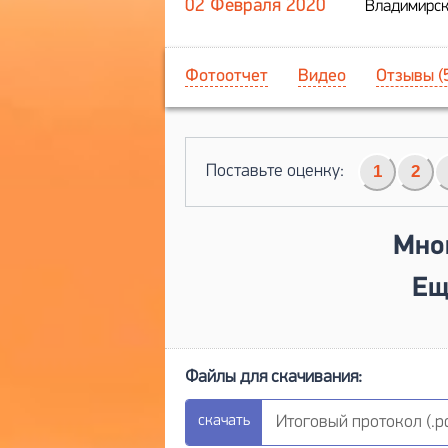
02 Февраля 2020
Владимирска
Фотоотчет
Видео
Отзывы (
Поставьте оценку:
1
2
Мно
Ещ
Итоговый протокол (.pd