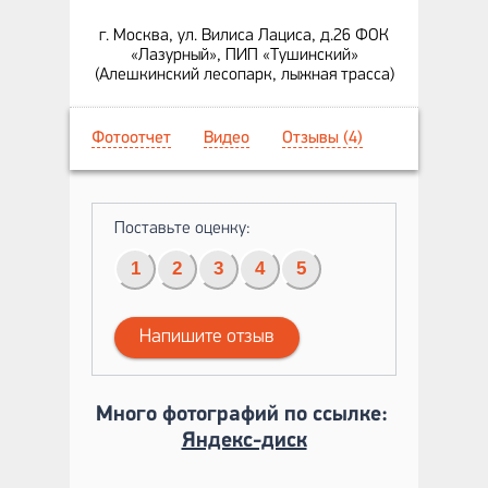
г. Москва, ул. Вилиса Лациса, д.26 ФОК
«Лазурный», ПИП «Тушинский»
(Алешкинский лесопарк, лыжная трасса)
Фотоотчет
Видео
Отзывы (4)
Поставьте оценку:
1
2
3
4
5
Напишите отзыв
Много фотографий по ссылке:
Яндекс-диск