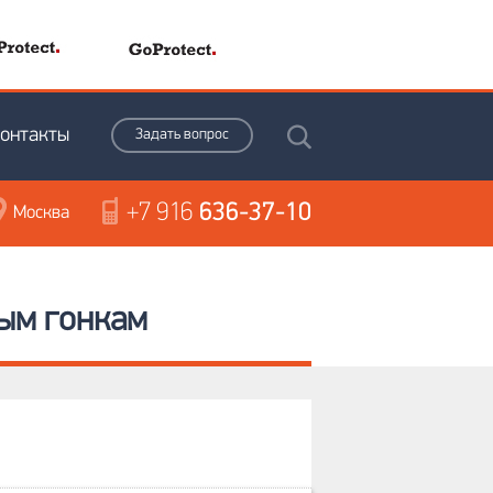
онтакты
Задать вопрос
+7 916
636-37-10
Москва
ым гонкам