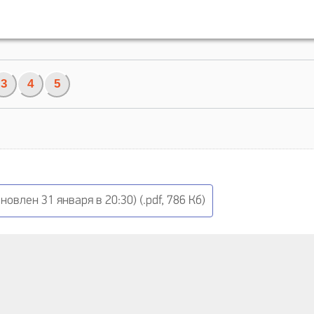
3
4
5
овлен 31 января в 20:30) (.pdf, 786 Кб)