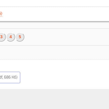
5)
3
4
5
f, 686 Кб)