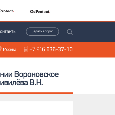
онтакты
Задать вопрос
+7 916
636-37-10
Москва
ении Вороновское
ивилёва В.Н.