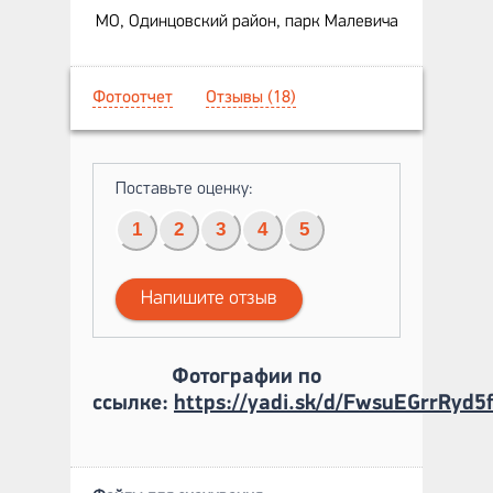
МО, Одинцовский район, парк Малевича
Фотоотчет
Отзывы (18)
Поставьте оценку:
1
2
3
4
5
Напишите отзыв
Фотографии по
ссылке:
https://yadi.sk/d/FwsuEGrrRyd5