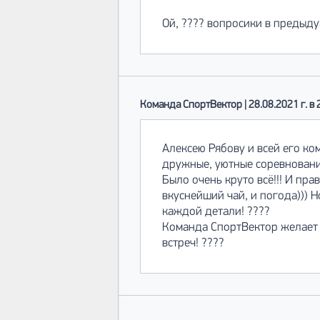
Ой, ???? вопросики в предыду
Команда СпортВектор | 28.08.2021 г. в 
Алексею Рябову и всей его ко
дружные, уютные соревнования
Было очень круто всё!!! И пр
вкуснейший чай, и погода))) 
каждой детали! ????
Команда СпортВектор желает 
встреч! ????