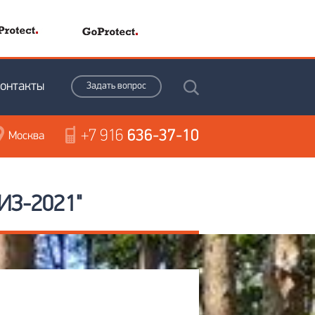
онтакты
Задать вопрос
+7 916
636-37-10
Москва
З-2021"