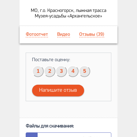
МО, г.о. Красногорск, лыжная трасса
Музея-усадьбы «Архангельское»
Фотоотчет
Видео
Отзывы (39)
Поставьте оценку:
1
2
3
4
5
Напишите отзыв