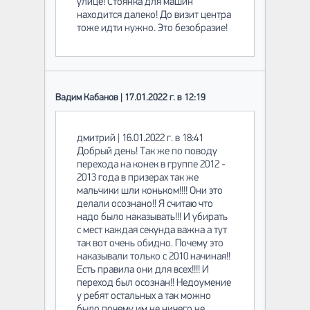
улице! Стоянка для машин
находится далеко! До визит центра
тоже идти нужно. Это безобразие!
Вадим Кабанов | 17.01.2022 г. в 12:19
дмитрий | 16.01.2022 г. в 18:41
Добрый день! Так же по поводу
перехода на конек в группе 2012 -
2013 года в призерах так же
мальчики шли коньком!!!! Они это
делали осознано!! Я считаю что
надо было наказывать!!! И убирать
с мест каждая секунда важна а тут
так вот очень обидно. Почему это
наказывали только с 2010 начиная!!
Есть правила они для всех!!!! И
переход был осознан!! Недоумение
у ребят остальных а так можно
было почему им не ничего не