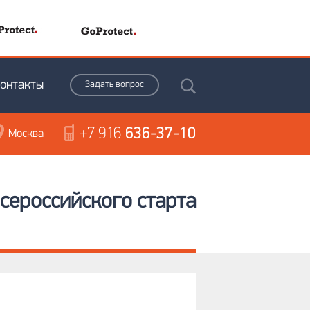
онтакты
Задать вопрос
+7 916
636-37-10
Москва
сероссийского старта