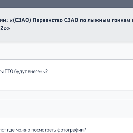
ии: «(СЗАО) Первенство СЗАО по лыжным гонкам 
22»»
ты ГТО будут внесены?
лст где можно посмотреть фотографии?