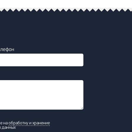
елефон
ие на
обработку и хранение
х данных