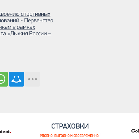
своению спортивных
нований - Первенство
нкам в рамках
рта «Лыжня России –