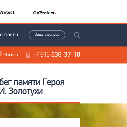
онтакты
Задать вопрос
+7 916
636-37-10
Москва
бег памяти Героя
И. Золотухи
,