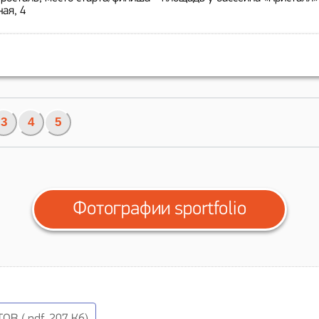
ная, 4
3
4
5
Фотографии sportfolio