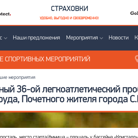
с
Наши предложения
Мероприятия
Новости
К
ИЕ
СПОРТИВНЫХ МЕРОПРИЯТИЙ
ие мероприятия
ый 36-ой легкоатлетический про
руда, Почетного жителя города С.
тросталь, место старта/финиша – площадь у бассейна «Кристалл»