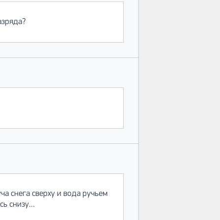
азряда?
ча снега сверху и вода ручьем
ь снизу...