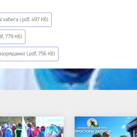
забега (.pdf, 497 Кб)
f, 779 Кб)
азрядами) (.pdf, 756 Кб)