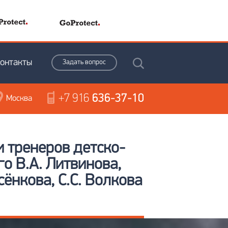
онтакты
Задать вопрос
+7 916
636-37-10
Москва
 тренеров детско-
о В.А. Литвинова,
сёнкова, С.С. Волкова