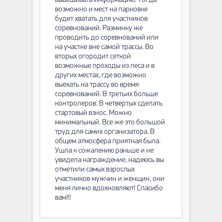
вывешивать информацию. Тогда
возможно и мест на парковке
будет хватать для участников
соревнований. Разминку же
проводить до соревнований или
на участке вне самой трассы. Во
вторых огородит сеткой
возможные проходы из леса и в
других местах, где возможно
выехать на трассу во время
соревнований. В третьих больше
контролеров. В четвертых сделать
стартовый взнос. Можно
минимальный. Все же это большой
труд для самих организатора. В
общем атмосфера приятная была.
Ушла к сожалению раньше и не
увидела награждение, надеюсь вы
отметили самых взрослых
участников мужчин и женщин, они
меня лично вдохновляют! Спасибо
вам!!!