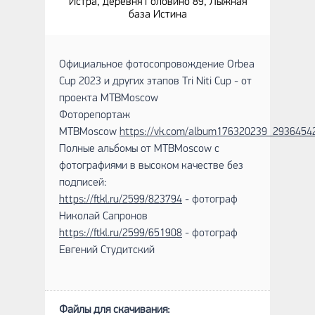
Истра, деревня Головино 89, Лыжная
база Истина
Официальное фотосопровождение Orbea
Cup 2023 и других этапов Tri Niti Cup - от
проекта MTBMoscow
Фоторепортаж
MTBMoscow
https://vk.com/album176320239_2936454
Полные альбомы от MTBMoscow с
фотографиями в высоком качестве без
подписей:
https://ftkl.ru/2599/823794
- фотограф
Николай Сапронов
https://ftkl.ru/2599/651908
- фотограф
Евгений Студитский