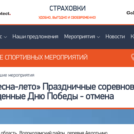
с
Наши предложения
Мероприятия
Новости
К
ИЕ
СПОРТИВНЫХ МЕРОПРИЯТИЙ
ие мероприятия
есна-лето» Праздничные соревно
щенные Дню Победы - отмена
 область, Волоколамский район, деревня Авдотьино,