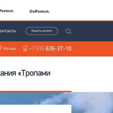
онтакты
Задать вопрос
+7 916
636-37-10
Москва
вания «Тропами