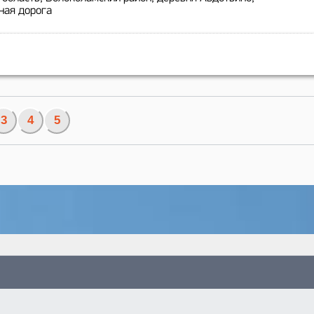
ная дорога
3
4
5