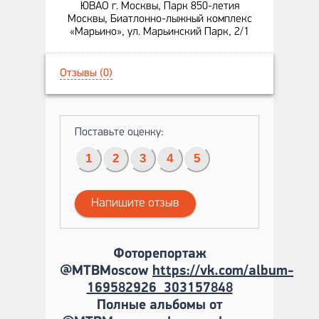
ЮВАО г. Москвы, Парк 850-летия
Москвы, Биатлонно-лыжный комплекс
«Марьино», ул. Марьинский Парк, 2/1
Отзывы (0)
Поставьте оценку:
1
2
3
4
5
Напишите отзыв
Фоторепортаж
@MTBMoscow
https://vk.com/album-
169582926_303157848
Полные альбомы от