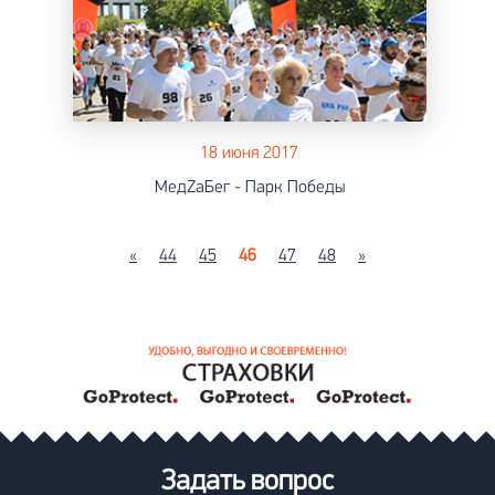
18 июня 2017
МедZaБег - Парк Победы
«
44
45
46
47
48
»
Задать вопрос