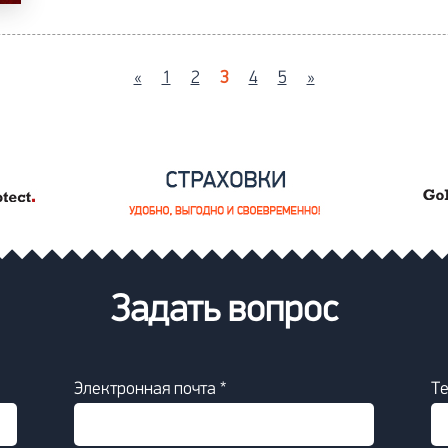
«
1
2
3
4
5
»
Задать вопрос
Электронная почта *
Т