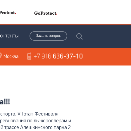
онтакты
Задать вопрос
+7 916
636-37-10
Москва
!!!
орта, VII этап Фестиваля
оревнования по лыжероллерам и
й трассе Алешкинского парка 2