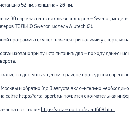
дистанцию
52 км,
женщинам
26 км
.
кам 30 пар классических лыжероллеров – Swenor, модель A
еров ТОЛЬКО Swenor, модель Alutech (2).
ивной программы) осуществляется при наличии у спортсмен
 организовано три пункта питания: два – по ходу движени
зворота.
ивание по доступным ценам в районе проведения соревнов
Москвы и обратно (до 8 августа включительно необходимо
 на сайте
https://arta-sport.ru/
появится окончательная инфо
авлена по ссылке:
https://arta-sport.ru/event608.html
.