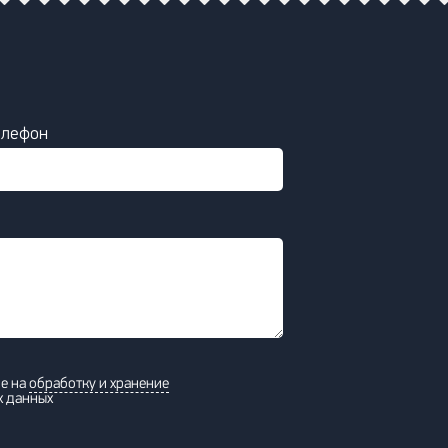
елефон
ие на
обработку и хранение
х данных