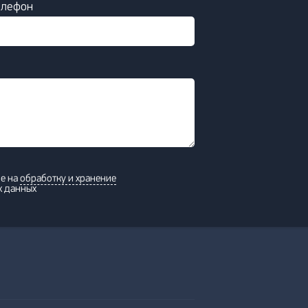
елефон
ие на
обработку и хранение
х данных