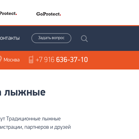
онтакты
Задать вопрос
+7 916
636-37-10
Москва
на лыжные
йдут Традиционные лыжные
истрации, партнеров и друзей