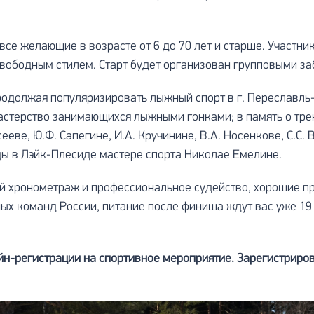
все желающие в возрасте от 6 до 70 лет и старше. Участн
 свободным стилем. Старт будет организован групповыми за
родолжая популяризировать лыжный спорт в г. Переславль
астерство занимающихся лыжными гонками; в память о тр
ееве, Ю.Ф. Сапегине, И.А. Кручинине, В.А. Носенкове, С.С.
ы в Лэйк-Плесиде мастере спорта Николае Емелине.
ый хронометраж и профессиональное судейство, хорошие п
ых команд России, питание после финиша ждут вас уже 19 
айн-регистрации на спортивное мероприятие. Зарегистриро