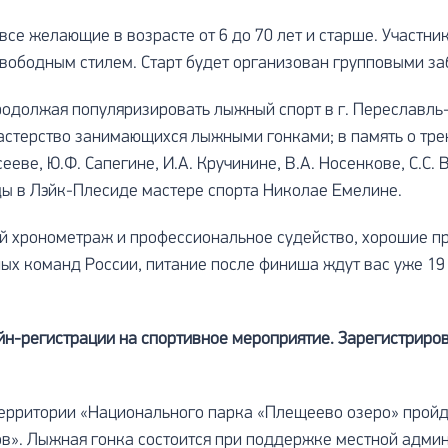
все желающие в возрасте от 6 до 70 лет и старше. Участн
 свободным стилем. Старт будет организован групповыми за
родолжая популяризировать лыжный спорт в г. Переславль
астерство занимающихся лыжными гонками; в память о тр
ееве, Ю.Ф. Сапегине, И.А. Кручинине, В.А. Носенкове, С.С.
ы в Лэйк-Плесиде мастере спорта Николае Емелине.
ый хронометраж и профессиональное судейство, хорошие п
ых команд России, питание после финиша ждут вас уже 19 
айн-регистрации на спортивное мероприятие. Зарегистриро
 территории «Национального парка «Плещеево озеро» про
в». Лыжная гонка состоится при поддержке местной админ