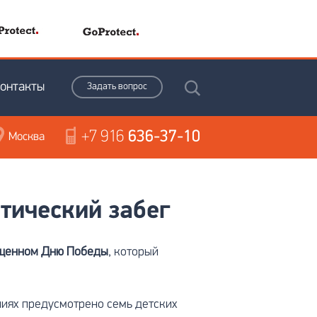
онтакты
Задать вопрос
+7 916
636-37-10
Москва
тический забег
щенном Дню Победы
, который
ниях предусмотрено семь детских