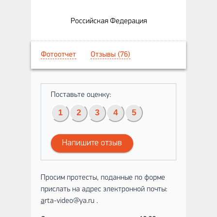
Российская Федерация
Фотоотчет
Отзывы (76)
Поставьте оценку:
1
2
3
4
5
Напишите отзыв
Просим протесты, поданные по форме
прислать на адрес электронной почты:
a
rta-video@ya.ru .