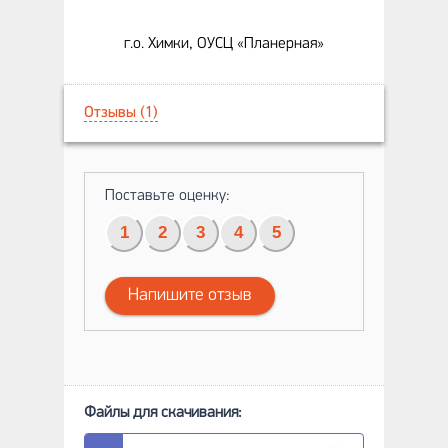
г.о. Химки, ОУСЦ «Планерная»
Отзывы (1)
Поставьте оценку:
1
2
3
4
5
Напишите отзыв