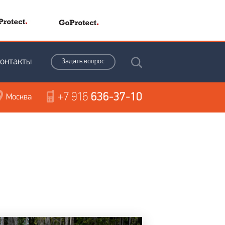
онтакты
Задать вопрос
+7 916
636-37-10
Москва