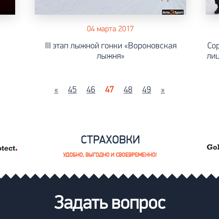
04 марта 2017
III этап лыжной гонки «Вороновская
Со
лыжня»
ли
«
45
46
47
48
49
»
Задать вопрос