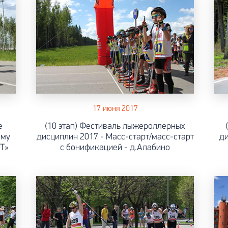
17 июня 2017
е
(10 этап) Фестиваль лыжероллерных
ому
дисциплин 2017 - Масс-старт/масс-старт
ди
Т»
с бонификацией - д.Алабино