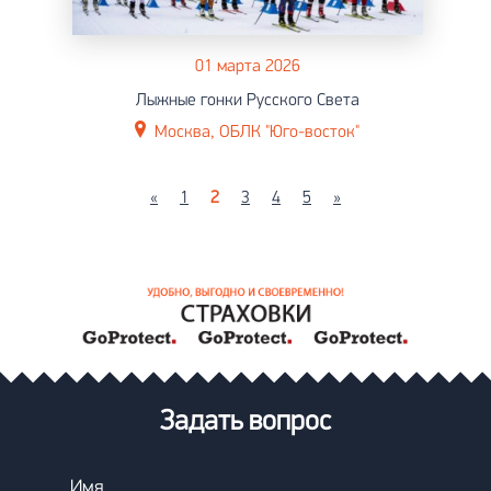
01 марта 2026
Лыжные гонки Русского Света
Москва, ОБЛК "Юго-восток"
«
1
2
3
4
5
»
Задать вопрос
Имя