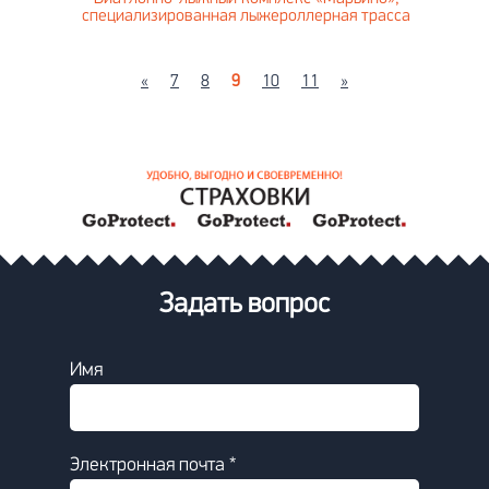
специализированная лыжероллерная трасса
«
7
8
9
10
11
»
Задать вопрос
Имя
Электронная почта *