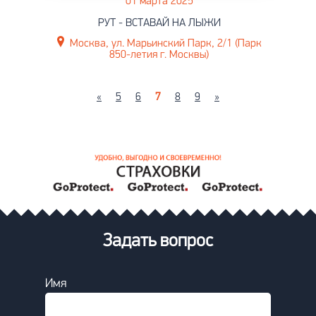
01 марта 2025
РУТ - ВСТАВАЙ НА ЛЫЖИ
Москва, ул. Марьинский Парк, 2/1 (Парк
850-летия г. Москвы)
«
5
6
7
8
9
»
Задать вопрос
Имя